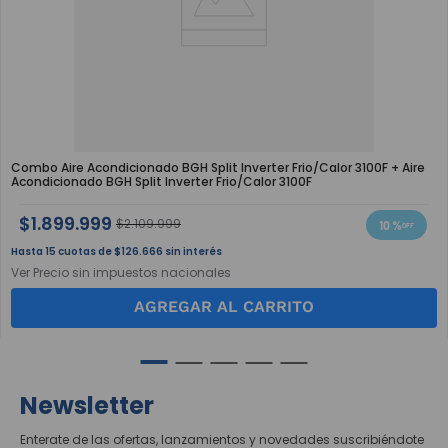
Combo Aire Acondicionado BGH Split Inverter Frio/Calor 3100F + Aire
Acondicionado BGH Split Inverter Frio/Calor 3100F
$
1
.
899
.
999
$
2
.
109
.
999
10 %
15
$
126
.
666
sin interés
Ver Precio sin impuestos nacionales
AGREGAR AL CARRITO
Newsletter
Enterate de las ofertas, lanzamientos y novedades suscribiéndote