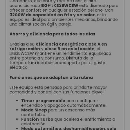
Compacto, eficiente y fácil de usar, el aire
acondicionado
BGH LKS35WCEW
está diseñado para
ofrecer confort en cualquier estación del año. Con
3200W de capacidad en frío y en calor
, este
equipo es ideal para ambientes medianos, brindando
una climatización ágil y pareja.
Ahorro y eficiencia para todos los días
Gracias a su
eficiencia energética clase A en
refrigeración
y
clase B en calefacción
, el
LKS35WCEW mantiene un rendimiento equilibrado
entre potencia y consumo. Disfrutá de la
temperatura ideal sin preocuparte por el gasto
eléctrico.
Funciones que se adaptan a tu rutina
Este equipo está pensado para brindarte mayor
comodidad y control con sus funciones clave:
Timer programable
para configurar
encendido y apagado automáticamente.
Modo Sleep
para un descanso más
confortable.
Función Turbo
que acelera el enfriamiento o
calefacción.
Modo automático
,
deshumidificación
,
solo