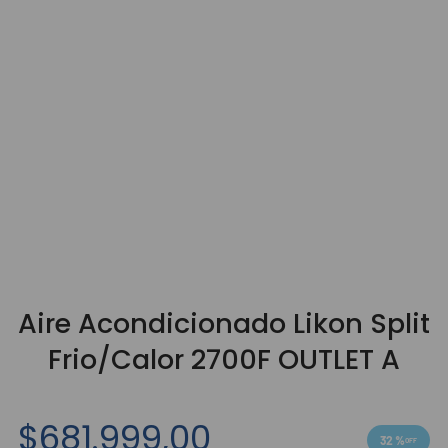
9
.
3000
10
.
bgh
Aire Acondicionado Likon Split
Frio/Calor 2700F OUTLET A
$
681
.
999
,
00
32 %