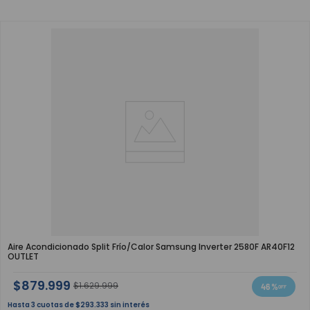
Aire Acondicionado Split Frío/Calor Samsung Inverter 2580F AR40F12
OUTLET
$
879
.
999
$
1
.
629
.
999
46 %
3
$
293
.
333
sin interés