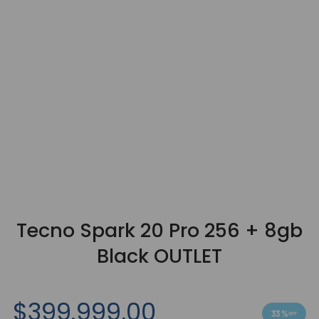
9
.
3000
10
.
bgh
Tecno Spark 20 Pro 256 + 8gb
Black OUTLET
$
399
.
999
,
00
33 %