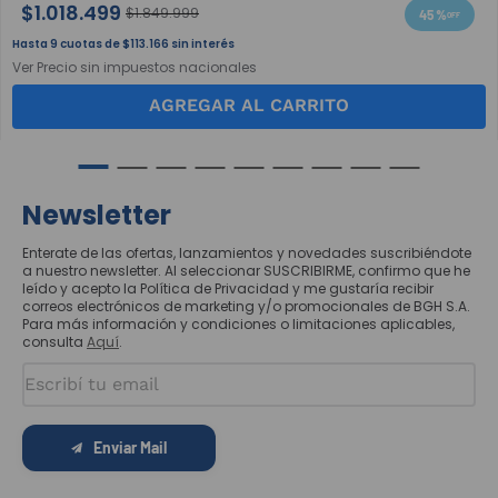
$
1
.
018
.
499
$
1
.
849
.
999
45 %
9
$
113
.
166
sin interés
Ver Precio sin impuestos nacionales
AGREGAR AL CARRITO
Newsletter
Enterate de las ofertas, lanzamientos y novedades suscribiéndote
a nuestro newsletter. Al seleccionar SUSCRIBIRME, confirmo que he
leído y acepto la Política de Privacidad y me gustaría recibir
correos electrónicos de marketing y/o promocionales de BGH S.A.
Para más información y condiciones o limitaciones aplicables,
consulta
Aquí
.
Enviar Mail