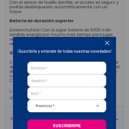
Con el sensor de huella dactilar, el acceso es seguro y
podrás desbloquearlo automáticamente con un
toque.
Batería de duración superior
¡Desenchufate! Con la súper batería de 5000 mAh
tendrás energía por mucho más tiempo para jugar,
ver series o trabajar sin necesidad de realizar
recargas.
¡Suscribite y enterate de todas nuestras novedades!
Gran capacidad de almacenamiento
Con su memoria interna de 256 GB podrás almacenar
archivos y aplicaciones de gran tamaño sin necesidad
de subirlos a la nube y aprovechar tus momentos sin
conexión para darles el máximo uso.
Cod. RAMATEL H-30356
La descripción de este producto no está
disponible en este momento.
Provincia *
Videos del Producto
SUSCRIBIRME