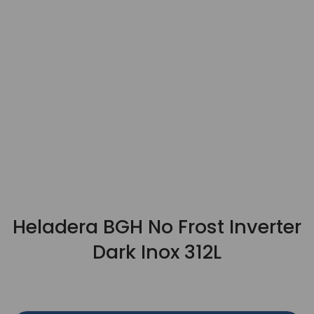
9
.
3000
10
.
bgh
Heladera BGH No Frost Inverter
Dark Inox 312L