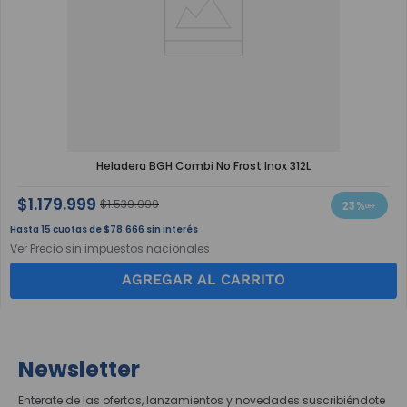
Heladera BGH Combi No Frost Inox 312L
$
1
.
179
.
999
$
1
.
539
.
999
23 %
15
$
78
.
666
sin interés
Ver Precio sin impuestos nacionales
AGREGAR AL CARRITO
Newsletter
Enterate de las ofertas, lanzamientos y novedades suscribiéndote