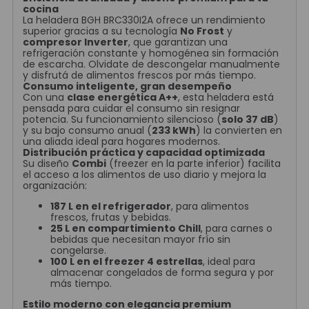
cocina
La heladera BGH BRC330I2A ofrece un rendimiento
superior gracias a su tecnología
No Frost
y
compresor Inverter
, que garantizan una
refrigeración constante y homogénea sin formación
de escarcha. Olvidate de descongelar manualmente
y disfrutá de alimentos frescos por más tiempo.
Consumo inteligente, gran desempeño
Con una
clase energética A++
, esta heladera está
pensada para cuidar el consumo sin resignar
potencia. Su funcionamiento silencioso (
solo 37 dB
)
y su bajo consumo anual (
233 kWh
) la convierten en
una aliada ideal para hogares modernos.
Distribución práctica y capacidad optimizada
Su diseño
Combi
(freezer en la parte inferior) facilita
el acceso a los alimentos de uso diario y mejora la
organización:
187 L en el refrigerador
, para alimentos
frescos, frutas y bebidas.
25 L en compartimiento Chill
, para carnes o
bebidas que necesitan mayor frío sin
congelarse.
100 L en el freezer 4 estrellas
, ideal para
almacenar congelados de forma segura y por
más tiempo.
Estilo moderno con elegancia premium