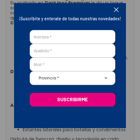
Su acabado en
Dark Inox Premium
le da un toque
sofisticado que se adapta a cualquier cocina
contemporánea. Además, su diseño estilizado
aprovecha el espacio sin resignar capacidad.
¡Suscribite y enterate de todas nuestras novedades!
Características destacadas
Iluminación interna LED de bajo consumo
Autonomía de 13 horas
en caso de corte
eléctrico
Capacidad de congelamiento de 8 kg cada
24 h
Display digital
y
Water Dispenser
integrados,
para mayor funcionalidad
Dimensiones del producto
Provincia *
Ancho:
60 cm
Alto:
185 cm
Profundidad:
65,8 cm
Peso neto:
63 kg
SUSCRIBIRME
Accesorios incluidos
Manual de usuario
Bandejas de vidrio templado
Cajones para frutas y verduras
Estantes laterales para botellas y condimentos
Disfrutá de frescura, diseño y tecnología en cada