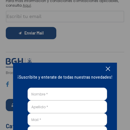
Para más información y condiciones o limitaciones aplicables,
9
.
3000
consulta
Aquí
.
10
.
bgh
Enviar Mail
Brasil 731 · C1154AAK Buenos Aires · Argentina
¡Suscribite y enterate de todas nuestras novedades!
Botón de arrepentimiento
Categorías