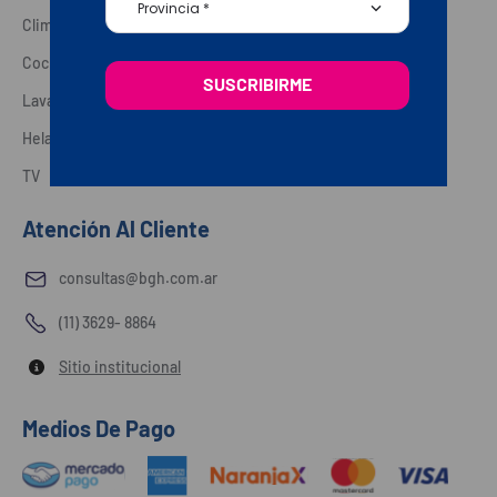
Provincia *
Climatización
Celulares
Cocina
Energía
SUSCRIBIRME
Lavado
Pequeños Electros
Heladeras
Outlet
TV
Atención Al Cliente
consultas@bgh.com.ar
(11) 3629- 8864
Sitio institucional
Medios De Pago