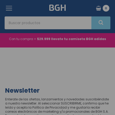
0
Buscar productos
Términos Más Buscados
Con tu compra +
$29.999 llevate tu camiseta BGH adidas
1
.
aire acondicionado
2
.
microondas
3
.
horno eléctrico
4
.
heladera
5
.
tv
Newsletter
6
.
lavarropas
Enterate de las ofertas, lanzamientos y novedades suscribiéndote
7
.
aire acondicionado inverter
a nuestro newsletter. Al seleccionar SUSCRIBIRME, confirmo que he
leído y acepto la Política de Privacidad y me gustaría recibir
8
.
caldera
correos electrónicos de marketing y/o promocionales de BGH S.A.