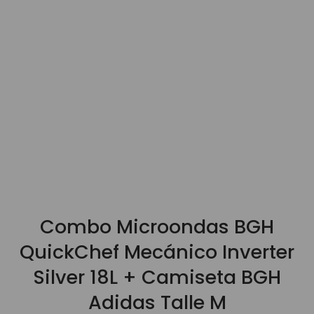
9
.
3000
10
.
bgh
Combo Microondas BGH
QuickChef Mecánico Inverter
Silver 18L + Camiseta BGH
Adidas Talle M