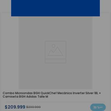
OTROS CLIENTES TAMBIÉN VIERON
Combo Microondas BGH QuickChef Mecánico Inverter Silver 18L +
Camiseta BGH Adidas Talle M
$
209
.
999
$
299
.
999
30 %