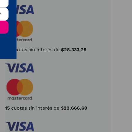
12
cuotas
sin
interés de
$
28
.
333
,
25
15
cuotas
sin
interés de
$
22
.
666
,
60