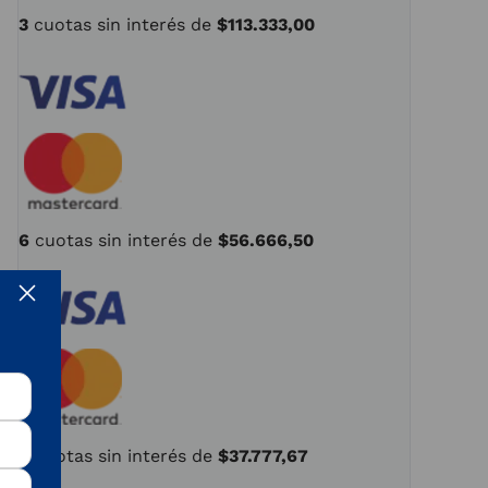
3
cuotas
sin
interés de
$
113
.
333
,
00
6
cuotas
sin
interés de
$
56
.
666
,
50
9
cuotas
sin
interés de
$
37
.
777
,
67