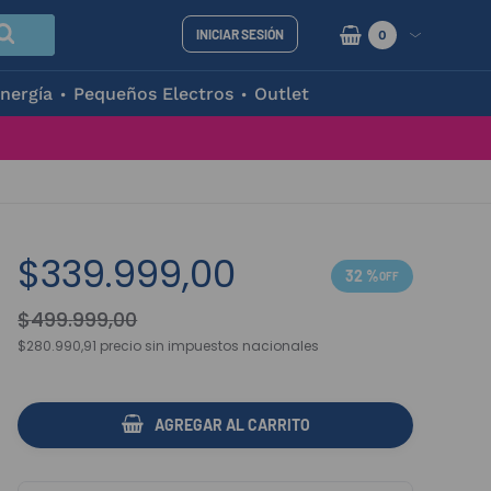
INICIAR SESIÓN
0
nergía
Pequeños Electros
Outlet
$
339
.
999
,
00
32 %
$
499
.
999
,
00
$280.990,91
precio sin impuestos nacionales
AGREGAR AL CARRITO