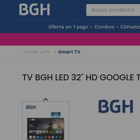
Buscar productos
Términos Más Buscados
Oferta en 1 pago
Combos
Climati
1
.
aire acondicionad
2
.
microondas
TV
Smart TV
3
.
horno eléctrico
4
.
heladera
TV BGH LED 32" HD GOOGLE 
5
.
tv
6
.
lavarropas
7
.
aire acondicionado 
8
.
caldera
9
.
3000
10
.
bgh