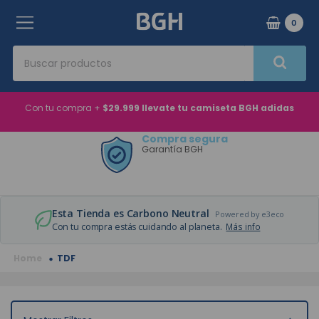
0
Buscar productos
Términos Más Buscados
Con tu compra +
$29.999 llevate tu camiseta BGH adidas
1
.
aire acondicionado
Compra segura
Garantía BGH
2
.
microondas
3
.
horno eléctrico
4
.
heladera
Esta Tienda es Carbono Neutral
Powered by e3eco
5
.
tv
Con tu compra estás cuidando al planeta.
Más info
6
.
lavarropas
TDF
7
.
aire acondicionado inverter
8
.
caldera