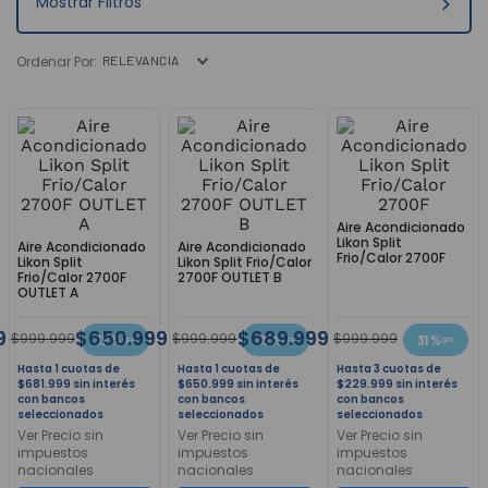
9
.
3000
10
.
bgh
RELEVANCIA
Aire Acondicionado
Likon Split
Aire Acondicionado
Aire Acondicionado
Frio/Calor 2700F
Likon Split
Likon Split Frio/Calor
Frio/Calor 2700F
2700F OUTLET B
OUTLET A
9
$
650
.
999
$
689
.
999
$
999
.
999
$
999
.
999
$
999
.
999
32 %
35 %
31 %
1
1
3
$
681
.
999
sin interés
$
650
.
999
sin interés
$
229
.
999
sin interés
con bancos
con bancos
con bancos
seleccionados
seleccionados
seleccionados
Ver Precio sin
Ver Precio sin
Ver Precio sin
impuestos
impuestos
impuestos
nacionales
nacionales
nacionales