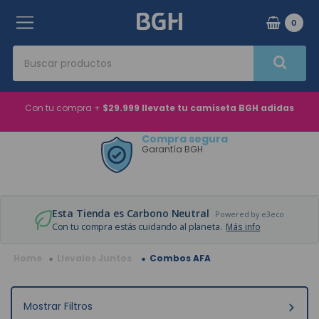
0
Buscar productos
Términos Más Buscados
Con tu compra +
$29.999 llevate tu camiseta BGH adidas
1
.
aire acondicionado
Compra segura
Garantía BGH
2
.
microondas
3
.
horno eléctrico
4
.
heladera
Esta Tienda es Carbono Neutral
Powered by e3eco
5
.
tv
Con tu compra estás cuidando al planeta.
Más info
6
.
lavarropas
Llevalos Juntos
Combos AFA
7
.
aire acondicionado inverter
8
.
caldera