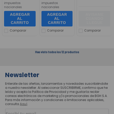
impuestos
impuestos
nacionales
nacionales
AGREGAR
AGREGAR
AVISAME
AL
AL
CUANDO
CARRITO
CARRITO
LLEGUE
Comparar
Comparar
Comparar
Has visto todos los
12
productos
Newsletter
Enterate de las ofertas, lanzamientos y novedades suscribiéndote
a nuestro newsletter. Al seleccionar SUSCRIBIRME, confirmo que he
leído y acepto la Política de Privacidad y me gustaría recibir
correos electrónicos de marketing y/o promocionales de BGH S.A.
Para más información y condiciones o limitaciones aplicables,
consulta
Aquí
.