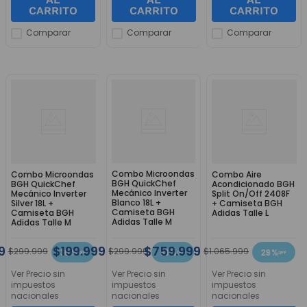
CARRITO
CARRITO
CARRITO
Comparar
Comparar
Comparar
Combo Microondas
Combo Microondas
Combo Aire
BGH QuickChef
BGH QuickChef
Acondicionado BGH
Mecánico Inverter
Mecánico Inverter
Split On/Off 2408F
Blanco 18L +
Silver 18L +
+ Camiseta BGH
Camiseta BGH
Camiseta BGH
Adidas Talle L
Adidas Talle M
Adidas Talle M
9
$
199
.
999
$
759
.
999
$
299
.
999
$
299
.
999
$
1
.
065
.
999
30 %
33 %
29 %
Ver Precio sin
Ver Precio sin
Ver Precio sin
impuestos
impuestos
impuestos
nacionales
nacionales
nacionales