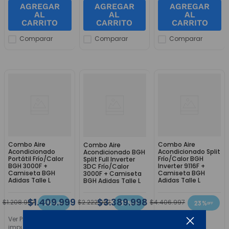
AGREGAR
AGREGAR
AGREGAR
AL
AL
AL
CARRITO
CARRITO
CARRITO
Comparar
Comparar
Comparar
Combo Aire
Combo Aire
Combo Aire
Acondicionado
Acondicionado Split
Acondicionado BGH
Portátil Frío/Calor
Frío/Calor BGH
Split Full Inverter
BGH 3000F +
Inverter 9116F +
3DC Frío/Calor
Camiseta BGH
Camiseta BGH
3000F + Camiseta
Adidas Talle L
Adidas Talle L
BGH Adidas Talle L
9
$
1
.
409
.
999
$
3
.
389
.
998
$
1
.
208
.
997
$
2
.
222
.
997
$
4
.
406
.
997
25 %
37 %
23 %
Ver Precio sin
Ver Precio sin
Ver Precio sin
impuestos
impuestos
impuestos