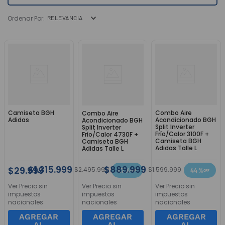
9
.
3000
RELEVANCIA
10
.
bgh
Camiseta BGH
Combo Aire
Combo Aire
Adidas
Acondicionado BGH
Acondicionado BGH
Split Inverter
Split Inverter
Frío/Calor 3100F +
Frío/Calor 4730F +
Camiseta BGH
Camiseta BGH
Adidas Talle L
Adidas Talle L
$
1
.
315
.
999
$
889
.
999
$
29
.
999
$
2
.
495
.
999
$
1
.
599
.
999
47 %
44 %
Ver Precio sin
Ver Precio sin
Ver Precio sin
impuestos
impuestos
impuestos
nacionales
nacionales
nacionales
AGREGAR
AGREGAR
AGREGAR
AL
AL
AL