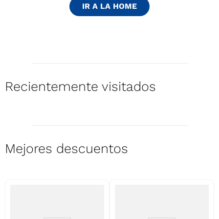
9
.
3000
IR A LA HOME
10
.
bgh
Recientemente visitados
Mejores descuentos