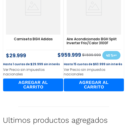
Camiseta BGH Adidas
Aire Acondicionado BGH Split
Inverter Frio/Calor 3100F
$
959
.
999
$
29
.
999
$
1
.
599
.
999
40 %
1
$
29
.
999
sin interés
15
$
63
.
999
sin interés
Ver Precio sin impuestos
Ver Precio sin impuestos
nacionales
nacionales
AGREGAR AL
AGREGAR AL
CARRITO
CARRITO
Ultimos productos agregados