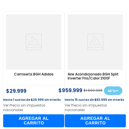
Camiseta BGH Adidas
Aire Acondicionado BGH Split
Inverter Frio/Calor 3100F
$
959
.
999
$
29
.
999
$
1
.
599
.
999
40 %
1
$
29
.
999
sin interés
15
$
63
.
999
sin interés
Ver Precio sin impuestos
Ver Precio sin impuestos
nacionales
nacionales
AGREGAR AL
AGREGAR AL
CARRITO
CARRITO