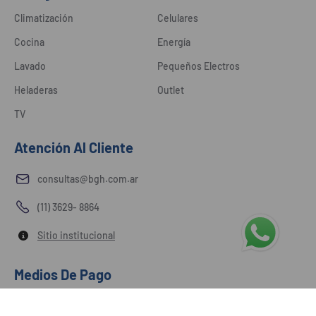
Climatización
Celulares
Cocina
Energía
Lavado
Pequeños Electros
Heladeras
Outlet
TV
Atención Al Cliente
consultas@bgh.com.ar
(11) 3629- 8864
Sitio institucional
Medios De Pago