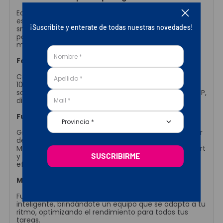
Equipado con el procesador Mediatek Helio G99,
especialmente diseñado para gaming, este
¡Suscribite y enterate de todas nuestras novedades!
smartphone garantiza potencia y fluidez en cada
partida, además de un rendimiento excepcional en
multitarea.
Fotografía de calidad profesional
Capturá tus momentos con su cámara principal de
108MP, ideal para fotografías nítidas y detalladas, y
sacá selfies perfectas con su cámara frontal de 32MP,
diseñada para resaltar cada detalle.
Funciones inteligentes y personalización
Provincia *
Gracias a HiOS basado en Android v13, podés disfrutar
de herramientas como Smart Panel, Social Turbo,
Modo Niños y Modo Juego. Además, con Dynamic Port
SUSCRIBIRME
y Microinteligencia, tu experiencia de uso será más
eficiente y personalizada.
Máxima eficiencia
Fusiona memoria y aplicaciones de manera
inteligente, brindándote un equipo que se adapta a tu
ritmo, optimizando el rendimiento para todas tus
tareas.