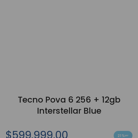
9
.
3000
10
.
bgh
Tecno Pova 6 256 + 12gb
Interstellar Blue
$
599
.
999
,
00
21 %