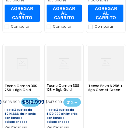
nacionales
nacionales
nacionales
AGREGAR
AGREGAR
AGREGAR
AL
AL
AL
CARRITO
CARRITO
CARRITO
Comparar
Comparar
Comparar
Tecno Camon 30S
Tecno Camon 30S
Tecno Pova 6 256 +
128 + 6gb Gold
256 + 8gb Gold
8gb Comet Green
9
$
512
.
999
$
806
.
999
$
647
.
999
20 %
21 %
3
3
$
214
.
666
sin interés
$
170
.
999
sin interés
con bancos
con bancos
seleccionados
seleccionados
Ver Precio sin
Ver Precio sin