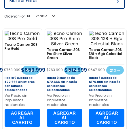
9
.
3000
10
.
bgh
RELEVANCIA
Tecno Camon 30S
Pro Gold
Tecno Camon 30S
Tecno Camon 30S
Pro Shim Silver
128 + 6gb Celestial
Green
Black
9
$
653
.
999
$
512
.
999
$
763
.
999
$
763
.
999
$
647
.
999
14 %
14 %
21 %
9
9
3
$
72
.
666
sin interés
$
72
.
666
sin interés
$
170
.
999
sin interés
con bancos
con bancos
con bancos
seleccionados
seleccionados
seleccionados
Ver Precio sin
Ver Precio sin
Ver Precio sin
impuestos
impuestos
impuestos
nacionales
nacionales
nacionales
AGREGAR
AGREGAR
AGREGAR
AL
AL
AL
CARRITO
CARRITO
CARRITO