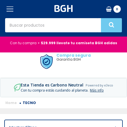
0
Buscar productos
Términos Más Buscados
Con tu compra +
$29.999 llevate tu camiseta BGH adidas
1
.
aire acondicionado
Compra segura
Garantía BGH
2
.
microondas
3
.
horno eléctrico
4
.
heladera
Esta Tienda es Carbono Neutral
Powered by e3eco
Con tu compra estás cuidando al planeta.
Más info
5
.
tv
6
.
lavarropas
TECNO
7
.
aire acondicionado inverter
8
.
caldera