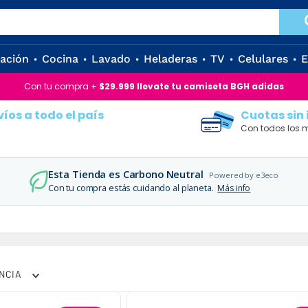
zación
Cocina
Lavado
Heladeras
TV
Celulares
E
o
Con tu compra +
$29.999 llevate tu camiseta BGH adidas
víos a todo el país
Cuotas sin 
Con todos los 
Esta Tienda es Carbono Neutral
Powered by e3eco
Con tu compra estás cuidando al planeta.
Más info
inverter
NCIA