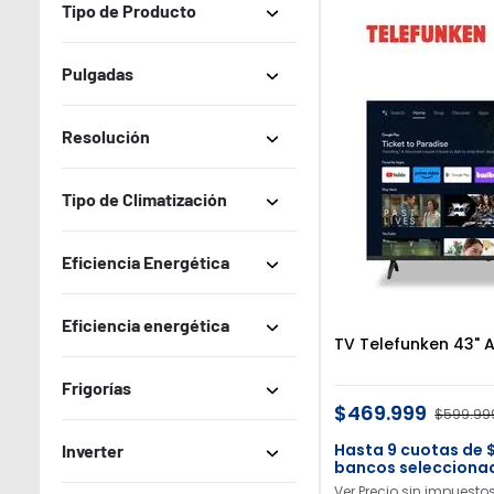
Tipo de Producto
Telefunken
Pulgadas
Samsung
Aire Acondicionado Split
Likon
32
Resolución
Microondas Monofunción
43
4K
Microondas Trifunción
Tipo de Climatización
55
Full HD
Horno Eléctrico
Frío/Calor
Eficiencia Energética
HD
Heladera
Lavavajillas
B
Eficiencia energética
TV Telefunken 43" 
Lavarropas
A++
B
Frigorías
Lavasecarropas
A+
$
469
.
999
$
599
.
99
-
Smart TV 4K ULED
-
2501-3000 fg
9
Inverter
D
bancos selecciona
Smart TV LED
3001-4000 fg
Ver Precio sin impuesto