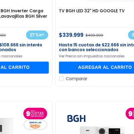
BGH Inverter Carga
TV BGH LED 32" HD GOOGLE TV
 Lavavajillas BGH Silver
$
339
.
999
27 %
999
$
499
.
999
$
108
.
666
sin interés
15
$
22
.
666
sin in
ionados
con bancos seleccionados
s nacionales
Ver Precio sin impuestos nacionales
AL CARRITO
AGREGAR AL CARRITO
Comparar