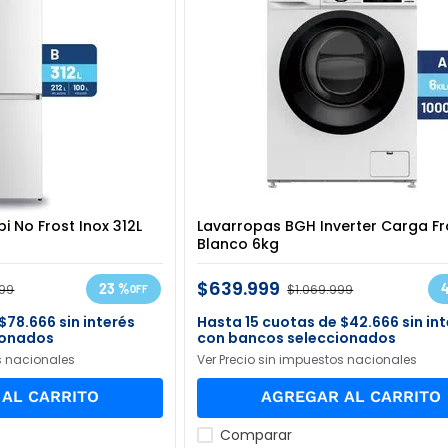
 No Frost Inox 312L
Lavarropas BGH Inverter Carga Fr
Blanco 6kg
$
639
.
999
23 %
99
$
1
.
069
.
999
$
78
.
666
sin interés
15
$
42
.
666
sin in
ionados
con bancos seleccionados
s nacionales
Ver Precio sin impuestos nacionales
AL CARRITO
AGREGAR AL CARRITO
Comparar