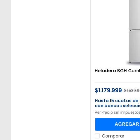
Heladera BGH Combi
$
1
.
179
.
999
$
1
.
539
.
9
15
con bancos selecc
Ver Precio sin impuesto
AGREGAR 
Comparar