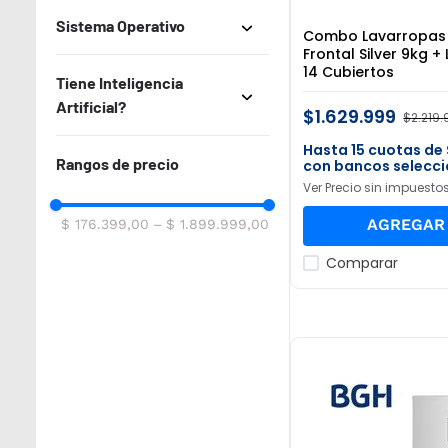
Inferior
1400 RPM
Mostrar 2 más
Sistema Operativo
Freezer Superior
2200W
Combo Lavarropas 
1 pago
1000 RPM
Frontal Silver 9kg +
Freezer Inferior
14 Cubiertos
Heladeras
Android TV
Tiene Inteligencia
Mostrar 6 más
Artificial?
Cocina
Google TV
$
1
.
629
.
999
$
2
.
219
.
BGH Days
15
No
Rangos de precio
con bancos selecc
TV
Ver Precio sin impuesto
Llevalos Juntos
AGREGAR 
$ 176.399,00
–
$ 1.899.999,00
Comparar