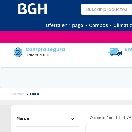
Buscar productos
Términos Más Buscados
Oferta en 1 pago
Combos
Climati
1
.
aire acondicionad
2
.
microondas
Compra segura
En
3
.
horno eléctrico
Garantía BGH
4
.
heladera
5
.
tv
6
.
lavarropas
BNA
7
.
aire acondicionado 
8
.
caldera
9
.
3000
RELEVA
Marca
10
.
bgh
BGH