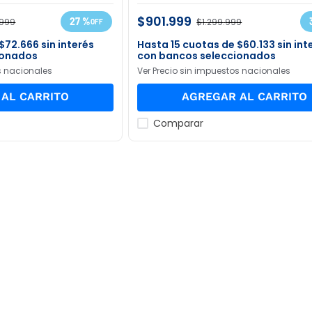
$
901
.
999
27 %
999
$
1
.
299
.
999
$
72
.
666
sin interés
15
$
60
.
133
sin int
ionados
con bancos seleccionados
s nacionales
Ver Precio sin impuestos nacionales
AL CARRITO
AGREGAR AL CARRITO
Comparar