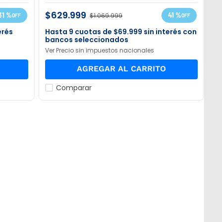
$
629
.
999
31 %
41 %
$
1
.
069
.
999
erés
9
$
69
.
999
sin interés con
bancos seleccionados
Ver Precio sin impuestos nacionales
AGREGAR AL CARRITO
Comparar